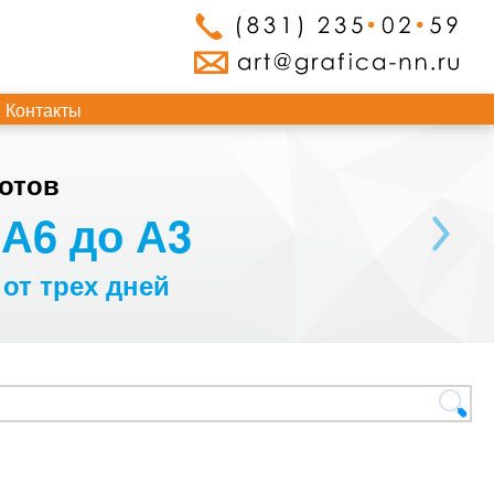
Контакты
отов
А6 до А3
 от трех дней