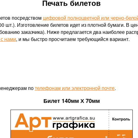
Печать билетов
летов посредством
цифровой полноцветной или черно-белой
0 шт.). Изготовление билетов идет из плотной бумаги. В ц
бованию заказчика). Ниже предлагается два наиболее рас
 с нами
, и мы быстро просчитаем требующийся вариант.
 менеджерам по
телефонам или электронной почте
.
Билет 140мм Х 70мм