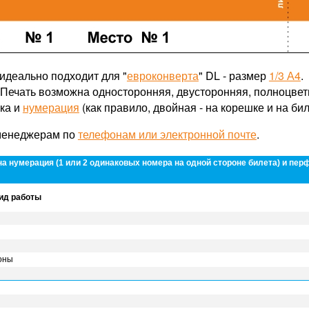
 идеально подходит для "
евроконверта
" DL - размер
1/3 А4
.
. Печать возможна односторонняя, двусторонняя, полноцве
ка и
нумерация
(как правило, двойная - на корешке и на бил
 менеджерам по
телефонам или электронной почте
.
а нумерация (1 или 2 одинаковых номера на одной стороне билета) и пер
Билеты
ция (1 или 2 одинаковых номера на одной стороне билета) и перфорация 
ид работы
Количество копий (шт.)
300
500
илет 140x70 мм
роны
11
7,3