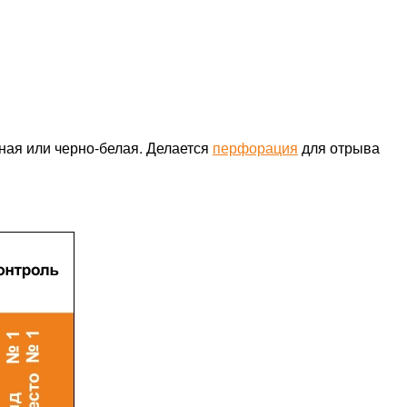
тная или черно-белая. Делается
перфорация
для отрыва