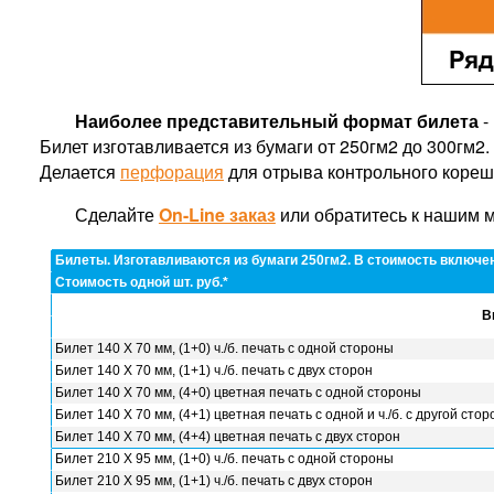
Наиболее представительный формат билета
-
Билет изготавливается из бумаги от 250гм2 до 300гм2
Делается
перфорация
для отрыва контрольного кореш
Сделайте
On-Line заказ
или обратитесь к нашим
Билеты. Изготавливаются из бумаги 250гм2. В стоимость включен
Стоимость одной шт. руб.*
Изготавливаются из бумаги 250гм2. В стоимость включена нумера
В
Стоимость одной шт. руб.
Билет 140 Х 70 мм, (1+0) ч./б. печать с одной стороны
Билет 140 Х 70 мм, (1+1) ч./б. печать с двух сторон
100
Билет 140 Х 70 мм, (4+0) цветная печать с одной стороны
Б
Билет 140 Х 70 мм, (4+1) цветная печать с одной и ч./б. с другой сто
Билет 140 Х 70 мм, (4+4) цветная печать с двух сторон
(1+0) ч./б. печать с одной стороны
Билет 210 Х 95 мм, (1+0) ч./б. печать с одной стороны
14,7
Билет 210 Х 95 мм, (1+1) ч./б. печать с двух сторон
(1+1) ч./б. печать с двух сторон