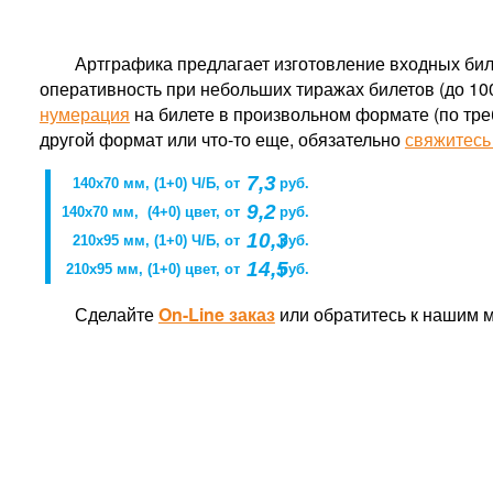
Артграфика предлагает изготовление входных би
оперативность при небольших тиражах билетов (до 100
нумерация
на билете в произвольном формате (по тре
другой формат или что-то еще, обязательно
свяжитесь
7,3
140x70 мм, (1+0) Ч/Б, от
руб.
9,2
140x70 мм, (4+0) цвет, от
руб.
10,3
210x95 мм, (1+0) Ч/Б, от
руб.
14,5
210x95 мм, (1+0) цвет, от
руб.
Сделайте
On-Line заказ
или обратитесь к нашим