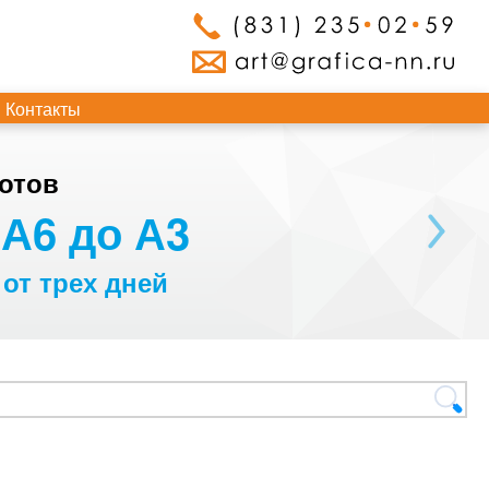
Контакты
отов
А6 до А3
 от трех дней