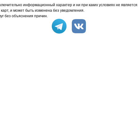
ключительно информационный характер и ни при каких условиях не является
6
45
44
х карт, и может быть изменена без уведомления.
уг без объяснения причин.
2
90
88
7
call
call
21
call
call
овая ламинация 1+0
9
48
47
7
95
93
9
call
call
46
call
call
сключительно информационный характер и ни при каких условиях не являетс
карт, и может быть изменена без уведомления.
 без объяснения причин.