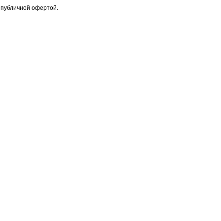
 публичной офертой.
43
87
call
call
46
92
call
call
я публичной