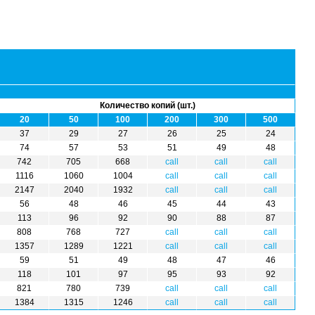
Количество копий (шт.)
20
50
100
200
300
500
500
37
29
27
26
25
24
74
57
53
51
49
48
742
705
668
call
call
call
24
1116
1060
1004
call
call
call
2147
2040
1932
call
call
call
48
56
48
46
45
44
43
113
96
92
90
88
87
call
808
768
727
call
call
call
1357
1289
1221
call
call
call
call
59
51
49
48
47
46
118
101
97
95
93
92
call
821
780
739
call
call
call
1384
1315
1246
call
call
call