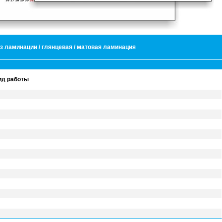
лендарь Постер
ез ламинации / глянцевая / матовая ламинация
- 235гм2, 4+0, без ламинации / глянцевая / матовая ламинация
Количество копий (шт.)
ид работы
0
200
300
Без ламинации
7
26
25
3
51
49
8
call
call
04
call
call
32
call
call
цевая ламинация 1+0